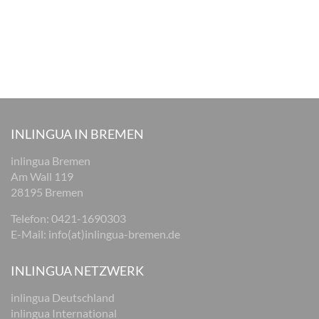
INLINGUA IN BREMEN
inlingua Bremen
Am Wall 119
28195 Bremen
Telefon:
0421-1690303
E-Mail:
info(at)inlingua-bremen.de
INLINGUA NETZWERK
inlingua Deutschland
inlingua International