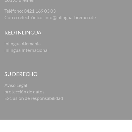
Teléfono:
0421 169 03 03
Correo electrónico:
info@inlingua-bremen.de
RED INLINGUA
inlingua Alemania
inlingua Internacional
SU DERECHO
Aviso Legal
protección de datos
Exclusión de responsabilidad