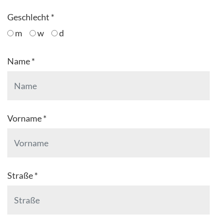
Geschlecht *
m
w
d
Name *
Vorname *
Straße *