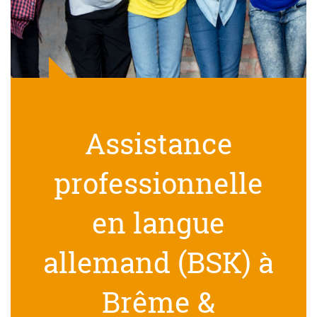
Assistance
professionnelle
en langue
allemand (BSK) à
Brême &