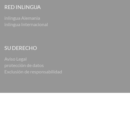
RED INLINGUA
inlingua Alemania
inlingua Internacional
SU DERECHO
Aviso Legal
protección de datos
Exclusión de responsabilidad
© 2026 inlingua Bremen
Aviso Legal
Política de privacidad
Exclusión de responsabilidad
Configuración de cookies