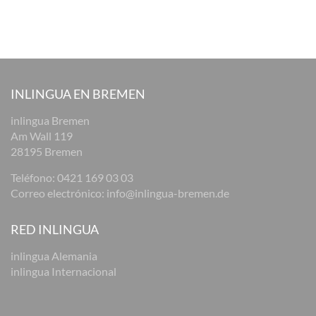
INLINGUA EN BREMEN
inlingua Bremen
Am Wall 119
28195 Bremen
Teléfono:
0421 169 03 03
Correo electrónico:
info@inlingua-bremen.de
RED INLINGUA
inlingua Alemania
inlingua Internacional