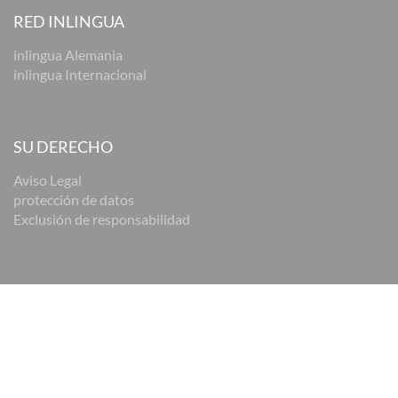
RED INLINGUA
inlingua Alemania
inlingua Internacional
SU DERECHO
Aviso Legal
protección de datos
Exclusión de responsabilidad
© 2026 inlingua Bremen
Aviso Legal
Política de privacidad
Exclusión de responsabilidad
Configuración de cookies